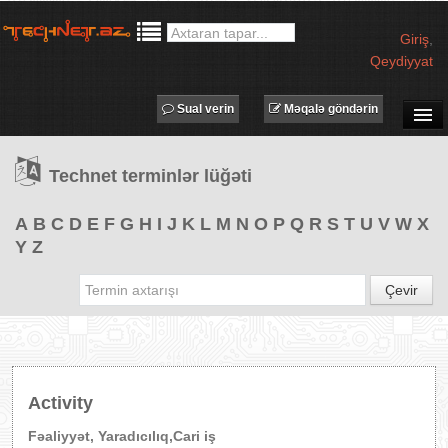
Giriş
,
Qeydiyyat
Sual verin
Məqalə göndərin
SUAL-CAVAB
Technet terminlər lüğəti
TECHNET TV
MƏQALƏLƏR
A
B
C
D
E
F
G
H
I
J
K
L
M
N
O
P
Q
R
S
T
U
V
W
X
Y
Z
İŞ ELANLARI
TƏDBİRLƏR
Çevir
PROQRAMLAR
AVADANLIQLAR
IT LÜĞƏT
Activity
XƏBƏRLƏR
Fəaliyyət, Yaradıcılıq,Cari iş