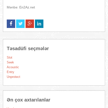
Mənbə: En2Az.net
Təsadüfi seçmələr
Slot
Seek
Acoustic
Entry
Unprotect
Ən çox axtarılanlar