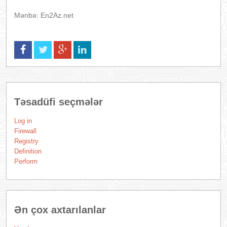
Mənbə: En2Az.net
Təsadüfi seçmələr
Log in
Firewall
Registry
Definition
Perform
Ən çox axtarılanlar