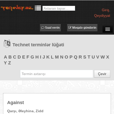
Giriş
,
Qeydiyyat
Sual verin
Məqalə göndərin
SUAL-CAVAB
Technet terminlər lüğəti
TECHNET TV
MƏQALƏLƏR
A
B
C
D
E
F
G
H
I
J
K
L
M
N
O
P
Q
R
S
T
U
V
W
X
Y
Z
İŞ ELANLARI
TƏDBİRLƏR
Çevir
PROQRAMLAR
AVADANLIQLAR
IT LÜĞƏT
Against
XƏBƏRLƏR
Qarşı, Əleyhinə, Zidd