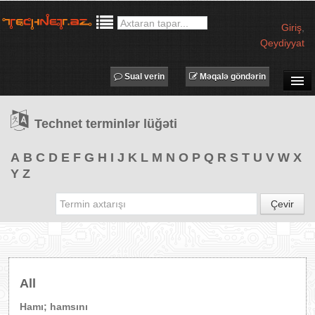
Giriş
,
Qeydiyyat
Sual verin
Məqalə göndərin
SUAL-CAVAB
Technet terminlər lüğəti
TECHNET TV
MƏQALƏLƏR
A
B
C
D
E
F
G
H
I
J
K
L
M
N
O
P
Q
R
S
T
U
V
W
X
Y
Z
İŞ ELANLARI
TƏDBİRLƏR
Çevir
PROQRAMLAR
AVADANLIQLAR
IT LÜĞƏT
All
XƏBƏRLƏR
Hamı; hamsını