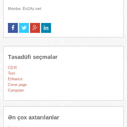
Mənbə: En2Az.net
Təsadüfi seçmələr
CD-R
Test
Enhance
Cover page
Computer
Ən çox axtarılanlar