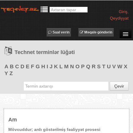
Giriş
,
Qeydiyyat
Sual verin
Məqalə göndərin
SUAL-CAVAB
Technet terminlər lüğəti
TECHNET TV
MƏQALƏLƏR
A
B
C
D
E
F
G
H
I
J
K
L
M
N
O
P
Q
R
S
T
U
V
W
X
Y
Z
İŞ ELANLARI
TƏDBİRLƏR
Çevir
PROQRAMLAR
AVADANLIQLAR
IT LÜĞƏT
Am
XƏBƏRLƏR
Mövcuddur; ardı göstərilmiş fəaliyyət prosesi