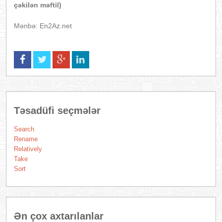
çəkilən məftil)
Mənbə: En2Az.net
Təsadüfi seçmələr
Search
Rename
Relatively
Take
Sort
Ən çox axtarılanlar