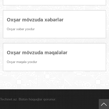
Oxşar mövzuda xəbərlər
Oxşar xəbər yoxdur
Oxşar mövzuda məqalələr
Oxşar məqalə yoxdur
Technet.az. Bütün hüquqlar qorunur.