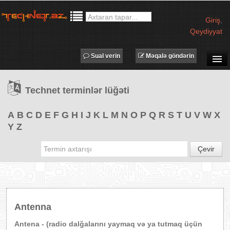
Giriş
,
Qeydiyyat
Sual verin
Məqalə göndərin
SUAL-CAVAB
Technet terminlər lüğəti
TECHNET TV
MƏQALƏLƏR
A
B
C
D
E
F
G
H
I
J
K
L
M
N
O
P
Q
R
S
T
U
V
W
X
Y
Z
İŞ ELANLARI
TƏDBİRLƏR
Çevir
PROQRAMLAR
AVADANLIQLAR
IT LÜĞƏT
Antenna
XƏBƏRLƏR
Antena - (radio dalğalarını yaymaq və ya tutmaq üçün