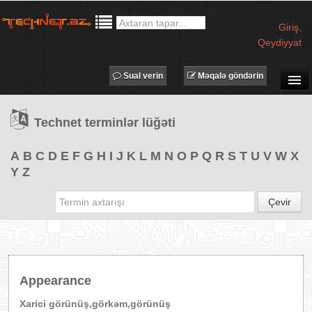
Giriş
,
Qeydiyyat
Sual verin
Məqalə göndərin
SUAL-CAVAB
Technet terminlər lüğəti
TECHNET TV
MƏQALƏLƏR
A
B
C
D
E
F
G
H
I
J
K
L
M
N
O
P
Q
R
S
T
U
V
W
X
Y
Z
İŞ ELANLARI
TƏDBİRLƏR
Çevir
PROQRAMLAR
AVADANLIQLAR
IT LÜĞƏT
Appearance
XƏBƏRLƏR
Xarici görünüş,görkəm,görünüş