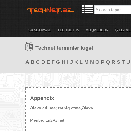
SUAL-CAVAB
TECHNET TV
MƏQALƏLƏR
İŞ ELANL
Technet terminlər lüğəti
A
B
C
D
E
F
G
H
I
J
K
L
M
N
O
P
Q
R
S
T
U
Appendix
Əlavə edilmə; tətbiq etmə,Əlavə
Mənbə: En2Az.net