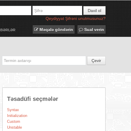
Daxil ol
Qeydiyyat
Şifrəni unutmusunuz?
Məqalə göndərin
Sual verin
ƏBƏRLƏR
Çevir
Təsadüfi seçmələr
Syntax
Initialization
Custom
Unstable