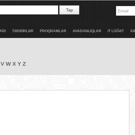
Tap
ARI
TƏDBİRLƏR
PROQRAMLAR
AVADANLIQLAR
IT LÜĞƏT
X
V
W
X
Y
Z