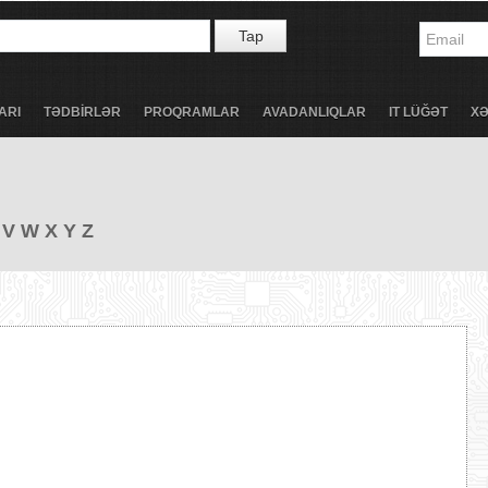
Tap
ARI
TƏDBİRLƏR
PROQRAMLAR
AVADANLIQLAR
IT LÜĞƏT
X
V
W
X
Y
Z