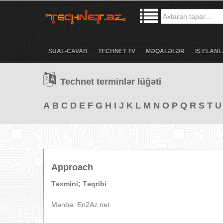
SUAL-CAVAB
TECHNET TV
MƏQALƏLƏR
İŞ ELANL
Technet terminlər lüğəti
A
B
C
D
E
F
G
H
I
J
K
L
M
N
O
P
Q
R
S
T
U
Approach
Təxmini; Təqribi
Mənbə: En2Az.net