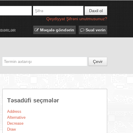
Daxil ol
Qeydiyyat
Şifrəni unutmusunuz?
Məqalə göndərin
Sual verin
ƏBƏRLƏR
Çevir
Təsadüfi seçmələr
Address
Alternative
Decrease
Draw