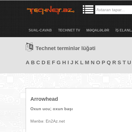
SUAL-CAVAB
TECHNET TV
MƏQALƏLƏR
İŞ ELANL
Technet terminlər lüğəti
A
B
C
D
E
F
G
H
I
J
K
L
M
N
O
P
Q
R
S
T
U
Arrowhead
Oxun ucu; oxun başı
Mənbə: En2Az.net