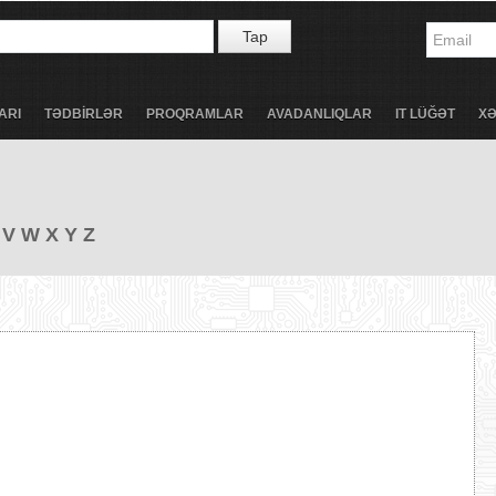
Tap
ARI
TƏDBİRLƏR
PROQRAMLAR
AVADANLIQLAR
IT LÜĞƏT
X
V
W
X
Y
Z