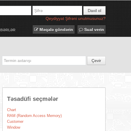
Daxil ol
Qeydiyyat
Şifrəni unutmusunuz?
Məqalə göndərin
Sual verin
ƏBƏRLƏR
Çevir
Təsadüfi seçmələr
Chart
RAM (Random Access Memory)
Customer
Window