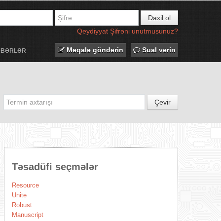
Daxil ol
Qeydiyyat
Şifrəni unutmusunuz?
Məqalə göndərin
Sual verin
ƏBƏRLƏR
Çevir
Təsadüfi seçmələr
Resource
Unite
Robust
Manuscript