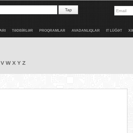
Tap
ARI
TƏDBİRLƏR
PROQRAMLAR
AVADANLIQLAR
IT LÜĞƏT
X
V
W
X
Y
Z
)