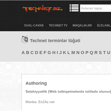
SUAL-CAVAB
TECHNET TV
MƏQALƏLƏR
İŞ ELANL
Technet terminlər lüğəti
A
B
C
D
E
F
G
H
I
J
K
L
M
N
O
P
Q
R
S
T
U
Authoring
Səlahiyyətlik (Web tətbiqetmələrdə istifadə olunur
Mənbə: En2Az.net