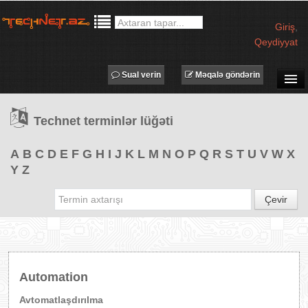
Giriş
,
Qeydiyyat
Sual verin
Məqalə göndərin
SUAL-CAVAB
Technet terminlər lüğəti
TECHNET TV
MƏQALƏLƏR
A
B
C
D
E
F
G
H
I
J
K
L
M
N
O
P
Q
R
S
T
U
V
W
X
Y
Z
İŞ ELANLARI
TƏDBİRLƏR
Çevir
PROQRAMLAR
AVADANLIQLAR
IT LÜĞƏT
Automation
XƏBƏRLƏR
Avtomatlaşdırılma