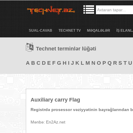
SUAL-CAVAB
TECHNET TV
MƏQALƏLƏR
İŞ ELANL
Technet terminlər lüğəti
A
B
C
D
E
F
G
H
I
J
K
L
M
N
O
P
Q
R
S
T
U
Auxiliary carry Flag
Registrdə prosessor vəziyyətinin bayrağlarından bi
Mənbə: En2Az.net