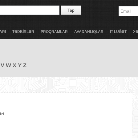
Tap
ARI
TƏDBİRLƏR
PROQRAMLAR
AVADANLIQLAR
IT LÜĞƏT
X
V
W
X
Y
Z
ri