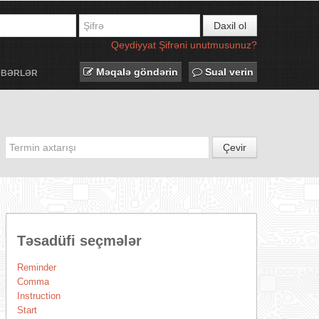
Daxil ol
Qeydiyyat
Şifrəni unutmusunuz?
Məqalə göndərin
Sual verin
ƏBƏRLƏR
Çevir
Təsadüfi seçmələr
Reminder
Comma
Instruction
Start