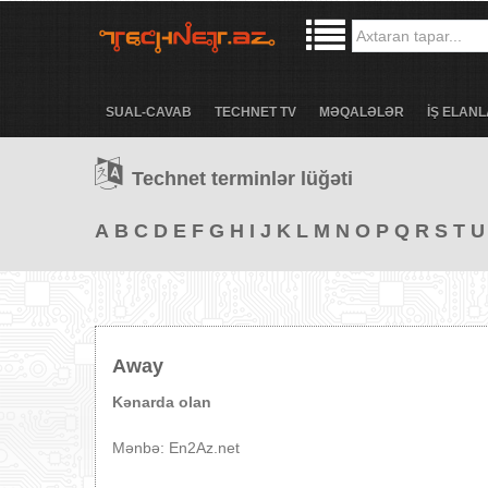
SUAL-CAVAB
TECHNET TV
MƏQALƏLƏR
İŞ ELANL
Technet terminlər lüğəti
A
B
C
D
E
F
G
H
I
J
K
L
M
N
O
P
Q
R
S
T
U
Away
Kənarda olan
Mənbə: En2Az.net