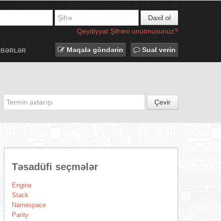
Daxil ol
Qeydiyyat
Şifrəni unutmusunuz?
Məqalə göndərin
Sual verin
ƏBƏRLƏR
Çevir
Təsadüfi seçmələr
Engine
Stack
Namespace
Parity