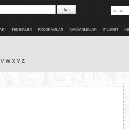
Tap
ARI
TƏDBİRLƏR
PROQRAMLAR
AVADANLIQLAR
IT LÜĞƏT
X
V
W
X
Y
Z