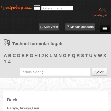
Giriş
,
Qeydiyyat
Sual verin
Məqalə göndərin
SUAL-CAVAB
Technet terminlər lüğəti
TECHNET TV
MƏQALƏLƏR
A
B
C
D
E
F
G
H
I
J
K
L
M
N
O
P
Q
R
S
T
U
V
W
X
Y
Z
İŞ ELANLARI
TƏDBİRLƏR
Çevir
PROQRAMLAR
AVADANLIQLAR
IT LÜĞƏT
Back
XƏBƏRLƏR
Geriyə, Arxaya,Geri