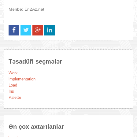
Mənbə: En2Az.net
Təsadüfi seçmələr
Work
implementation
Load
Ins
Palette
Ən çox axtarılanlar