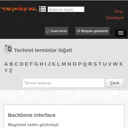
Giriş
,
Qeydiyyat
Sual verin
Məqalə göndərin
SUAL-CAVAB
Technet terminlər lüğəti
TECHNET TV
MƏQALƏLƏR
A
B
C
D
E
F
G
H
I
J
K
L
M
N
O
P
Q
R
S
T
U
V
W
X
Y
Z
İŞ ELANLARI
TƏDBİRLƏR
Çevir
PROQRAMLAR
AVADANLIQLAR
IT LÜĞƏT
Backbone interface
XƏBƏRLƏR
Magistral xəttin görünüşü