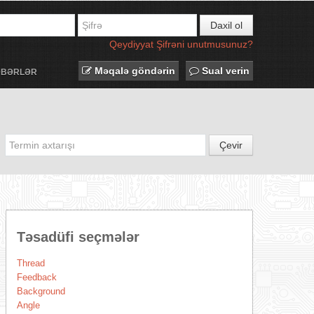
Daxil ol
Qeydiyyat
Şifrəni unutmusunuz?
Məqalə göndərin
Sual verin
ƏBƏRLƏR
Çevir
Təsadüfi seçmələr
Thread
Feedback
Background
Angle