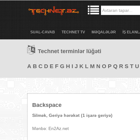
SUAL-CAVAB
TECHNET TV
MƏQALƏLƏR
İŞ ELANL
Technet terminlər lüğəti
A
B
C
D
E
F
G
H
I
J
K
L
M
N
O
P
Q
R
S
T
U
Backspace
Silmək, Geriyə hərəkət (1 işarə geriyə)
Mənbə: En2Az.net