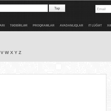
Tap
ARI
TƏDBİRLƏR
PROQRAMLAR
AVADANLIQLAR
IT LÜĞƏT
X
V
W
X
Y
Z