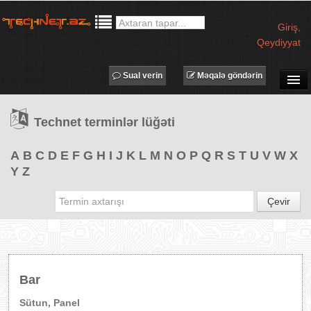
Giriş
,
Qeydiyyat
Sual verin
Məqalə göndərin
SUAL-CAVAB
Technet terminlər lüğəti
TECHNET TV
MƏQALƏLƏR
A
B
C
D
E
F
G
H
I
J
K
L
M
N
O
P
Q
R
S
T
U
V
W
X
Y
Z
İŞ ELANLARI
TƏDBİRLƏR
Çevir
PROQRAMLAR
AVADANLIQLAR
IT LÜĞƏT
Bar
XƏBƏRLƏR
Sütun, Panel