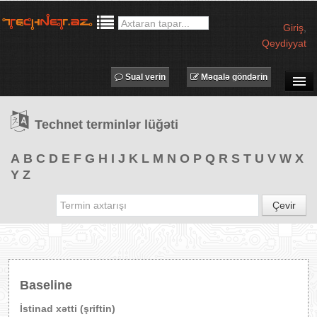
Giriş
,
Qeydiyyat
Sual verin
Məqalə göndərin
SUAL-CAVAB
Technet terminlər lüğəti
TECHNET TV
MƏQALƏLƏR
A
B
C
D
E
F
G
H
I
J
K
L
M
N
O
P
Q
R
S
T
U
V
W
X
Y
Z
İŞ ELANLARI
TƏDBİRLƏR
Çevir
PROQRAMLAR
AVADANLIQLAR
IT LÜĞƏT
Baseline
XƏBƏRLƏR
İstinad xətti (şriftin)