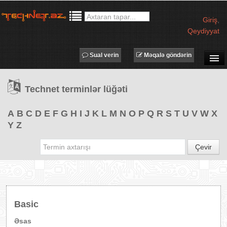
Giriş
,
Qeydiyyat
Sual verin
Məqalə göndərin
SUAL-CAVAB
Technet terminlər lüğəti
TECHNET TV
MƏQALƏLƏR
A
B
C
D
E
F
G
H
I
J
K
L
M
N
O
P
Q
R
S
T
U
V
W
X
Y
Z
İŞ ELANLARI
TƏDBİRLƏR
Çevir
PROQRAMLAR
AVADANLIQLAR
IT LÜĞƏT
Basic
XƏBƏRLƏR
Əsas