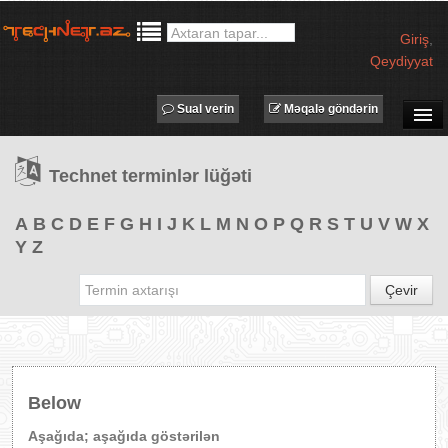
Giriş
,
Qeydiyyat
Sual verin
Məqalə göndərin
SUAL-CAVAB
Technet terminlər lüğəti
TECHNET TV
MƏQALƏLƏR
A
B
C
D
E
F
G
H
I
J
K
L
M
N
O
P
Q
R
S
T
U
V
W
X
Y
Z
İŞ ELANLARI
TƏDBİRLƏR
Çevir
PROQRAMLAR
AVADANLIQLAR
IT LÜĞƏT
Below
XƏBƏRLƏR
Aşağıda; aşağıda göstərilən