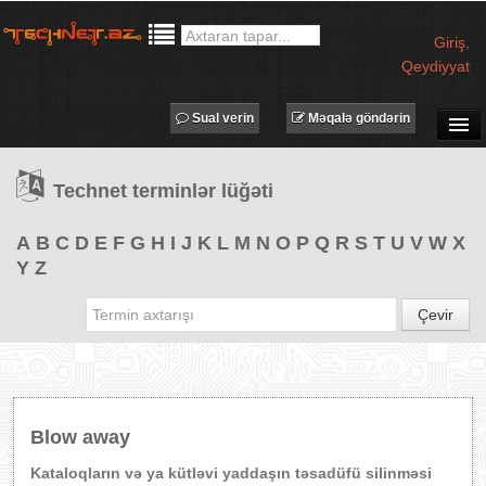
Giriş
,
Qeydiyyat
Sual verin
Məqalə göndərin
SUAL-CAVAB
Technet terminlər lüğəti
TECHNET TV
MƏQALƏLƏR
A
B
C
D
E
F
G
H
I
J
K
L
M
N
O
P
Q
R
S
T
U
V
W
X
Y
Z
İŞ ELANLARI
TƏDBİRLƏR
Çevir
PROQRAMLAR
AVADANLIQLAR
IT LÜĞƏT
Blow away
XƏBƏRLƏR
Kataloqların və ya kütləvi yaddaşın təsadüfü silinməsi