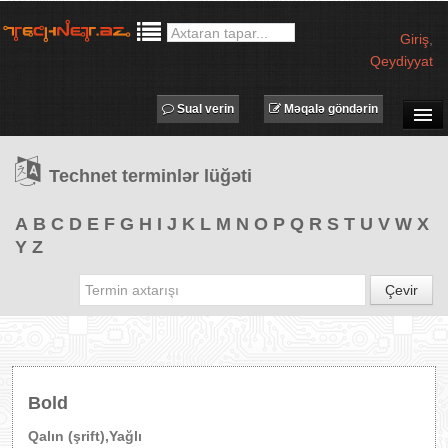
Giriş
,
Qeydiyyat
Sual verin
Məqalə göndərin
SUAL-CAVAB
Technet terminlər lüğəti
TECHNET TV
MƏQALƏLƏR
A
B
C
D
E
F
G
H
I
J
K
L
M
N
O
P
Q
R
S
T
U
V
W
X
Y
Z
İŞ ELANLARI
TƏDBİRLƏR
Çevir
PROQRAMLAR
AVADANLIQLAR
IT LÜĞƏT
Bold
XƏBƏRLƏR
Qalın (şrift),Yağlı