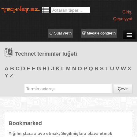
Giriş
,
Qeydiyyat
Sual verin
Məqalə göndərin
SUAL-CAVAB
Technet terminlər lüğəti
TECHNET TV
MƏQALƏLƏR
A
B
C
D
E
F
G
H
I
J
K
L
M
N
O
P
Q
R
S
T
U
V
W
X
Y
Z
İŞ ELANLARI
TƏDBİRLƏR
Çevir
PROQRAMLAR
AVADANLIQLAR
IT LÜĞƏT
Bookmarked
XƏBƏRLƏR
Yığılmışlara əlavə etmək, Seçilmişlərə əlavə etmək