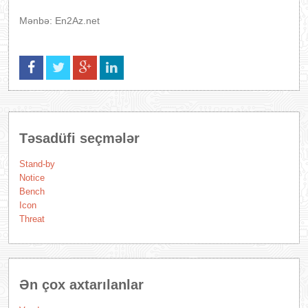
Mənbə: En2Az.net
Təsadüfi seçmələr
Stand-by
Notice
Bench
Icon
Threat
Ən çox axtarılanlar