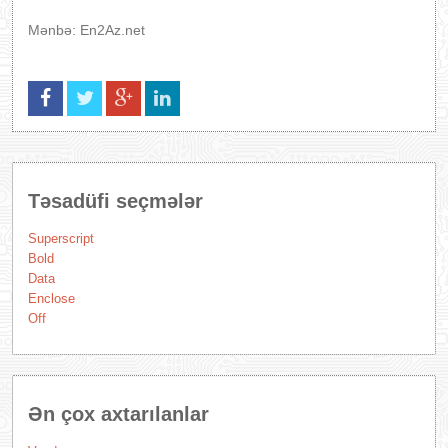
Mənbə: En2Az.net
Təsadüfi seçmələr
Superscript
Bold
Data
Enclose
Off
Ən çox axtarılanlar