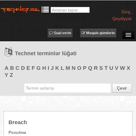
Giriş
,
Qeydiyyat
Sual verin
Məqalə göndərin
SUAL-CAVAB
Technet terminlər lüğəti
TECHNET TV
MƏQALƏLƏR
A
B
C
D
E
F
G
H
I
J
K
L
M
N
O
P
Q
R
S
T
U
V
W
X
Y
Z
İŞ ELANLARI
TƏDBİRLƏR
Çevir
PROQRAMLAR
AVADANLIQLAR
IT LÜĞƏT
Breach
XƏBƏRLƏR
Pozulma