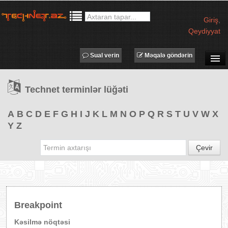
Giriş
,
Qeydiyyat
Sual verin
Məqalə göndərin
SUAL-CAVAB
Technet terminlər lüğəti
TECHNET TV
MƏQALƏLƏR
A
B
C
D
E
F
G
H
I
J
K
L
M
N
O
P
Q
R
S
T
U
V
W
X
Y
Z
İŞ ELANLARI
TƏDBİRLƏR
Çevir
PROQRAMLAR
AVADANLIQLAR
IT LÜĞƏT
Breakpoint
XƏBƏRLƏR
Kəsilmə nöqtəsi