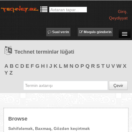
Giriş
,
Qeydiyyat
Sual verin
Məqalə göndərin
SUAL-CAVAB
Technet terminlər lüğəti
TECHNET TV
MƏQALƏLƏR
A
B
C
D
E
F
G
H
I
J
K
L
M
N
O
P
Q
R
S
T
U
V
W
X
Y
Z
İŞ ELANLARI
TƏDBİRLƏR
Çevir
PROQRAMLAR
AVADANLIQLAR
IT LÜĞƏT
Browse
XƏBƏRLƏR
Səhifələmək, Baxmaq, Gözdən keçirtmək