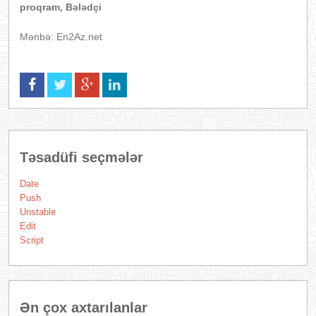
proqram, Bələdçi
Mənbə: En2Az.net
Təsadüfi seçmələr
Date
Push
Unstable
Edit
Script
Ən çox axtarılanlar