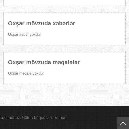
Oxşar mövzuda xəbərlər
Oxşar xəbər yoxdur
Oxşar mövzuda məqalələr
Oxşar məqalə yoxdur
Technet.az. Bütün hüquqlar qorunur.