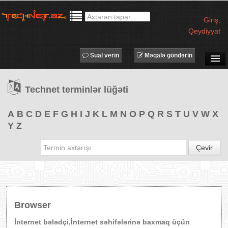
Giriş
,
Qeydiyyat
Sual verin
Məqalə göndərin
SUAL-CAVAB
Technet terminlər lüğəti
TECHNET TV
MƏQALƏLƏR
A
B
C
D
E
F
G
H
I
J
K
L
M
N
O
P
Q
R
S
T
U
V
W
X
Y
Z
İŞ ELANLARI
TƏDBİRLƏR
Çevir
PROQRAMLAR
AVADANLIQLAR
IT LÜĞƏT
Browser
XƏBƏRLƏR
İnternet bələdçi,İnternet səhifələrinə baxmaq üçün