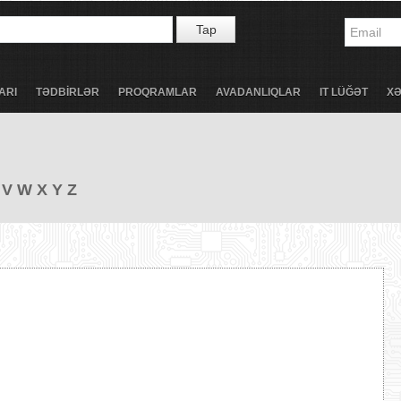
Tap
ARI
TƏDBİRLƏR
PROQRAMLAR
AVADANLIQLAR
IT LÜĞƏT
X
V
W
X
Y
Z