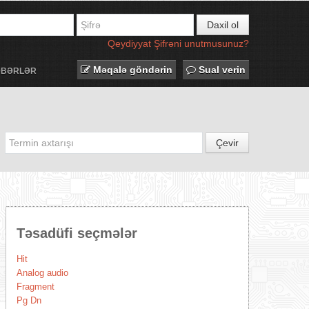
Daxil ol
Qeydiyyat
Şifrəni unutmusunuz?
Məqalə göndərin
Sual verin
ƏBƏRLƏR
Çevir
Təsadüfi seçmələr
Hit
Analog audio
Fragment
Pg Dn