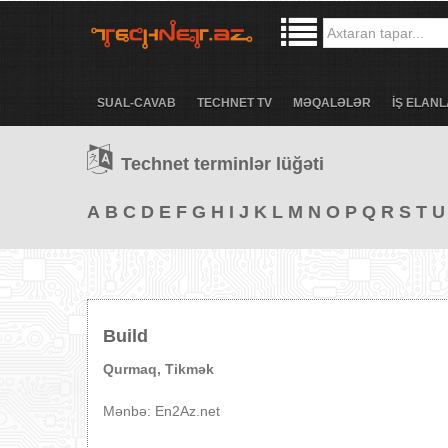
SUAL-CAVAB
TECHNET TV
MƏQALƏLƏR
İŞ ELANL
Technet terminlər lüğəti
A
B
C
D
E
F
G
H
I
J
K
L
M
N
O
P
Q
R
S
T
U
Build
Qurmaq, Tikmək
Mənbə: En2Az.net