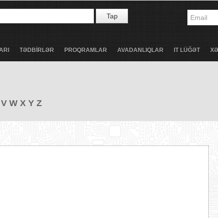
Tap
ARI
TƏDBİRLƏR
PROQRAMLAR
AVADANLIQLAR
IT LÜĞƏT
X
V
W
X
Y
Z