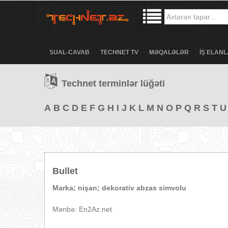
SUAL-CAVAB
TECHNET TV
MƏQALƏLƏR
İŞ ELANL
Technet terminlər lüğəti
A
B
C
D
E
F
G
H
I
J
K
L
M
N
O
P
Q
R
S
T
U
Bullet
Marka; nişan; dekorativ abzas simvolu
Mənbə: En2Az.net