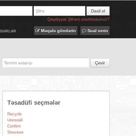
Daxil ol
Qeydiyyat
Şifrəni unutmusunuz?
Məqalə göndərin
Sual verin
ƏBƏRLƏR
Çevir
Təsadüfi seçmələr
Recycle
Uninstall
Confirm
Structure