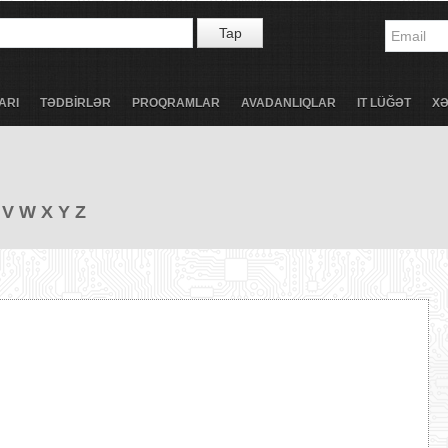
Tap
ARI
TƏDBİRLƏR
PROQRAMLAR
AVADANLIQLAR
IT LÜĞƏT
X
V
W
X
Y
Z