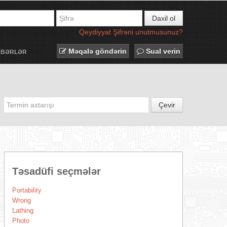
Daxil ol
Qeydiyyat
Şifrəni unutmusunuz?
Məqalə göndərin
Sual verin
ƏBƏRLƏR
Çevir
Təsadüfi seçmələr
Portability
Wrong
Lathing
Photo