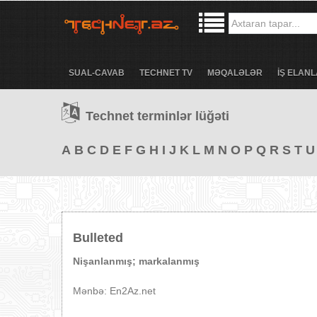
SUAL-CAVAB
TECHNET TV
MƏQALƏLƏR
İŞ ELANL
Technet terminlər lüğəti
A
B
C
D
E
F
G
H
I
J
K
L
M
N
O
P
Q
R
S
T
U
Bulleted
Nişanlanmış; markalanmış
Mənbə: En2Az.net