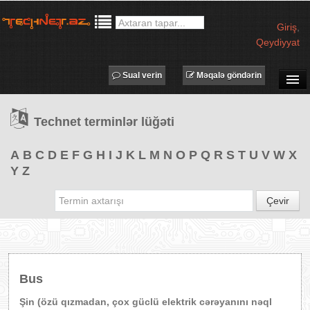
Giriş
,
Qeydiyyat
Sual verin
Məqalə göndərin
SUAL-CAVAB
Technet terminlər lüğəti
TECHNET TV
MƏQALƏLƏR
A
B
C
D
E
F
G
H
I
J
K
L
M
N
O
P
Q
R
S
T
U
V
W
X
Y
Z
İŞ ELANLARI
TƏDBİRLƏR
Çevir
PROQRAMLAR
AVADANLIQLAR
IT LÜĞƏT
Bus
XƏBƏRLƏR
Şin (özü qızmadan, çox güclü elektrik cərəyanını nəql