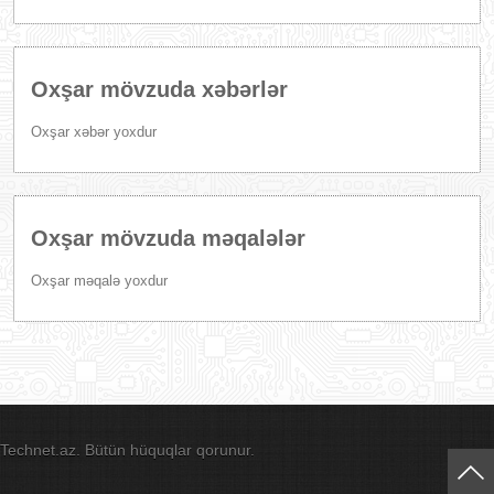
Oxşar mövzuda xəbərlər
Oxşar xəbər yoxdur
Oxşar mövzuda məqalələr
Oxşar məqalə yoxdur
Technet.az. Bütün hüquqlar qorunur.