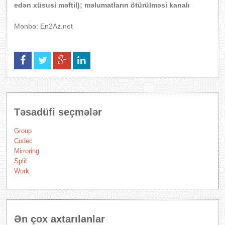
edən xüsusi məftil); məlumatların ötürülməsi kanalı
Mənbə: En2Az.net
Təsadüfi seçmələr
Group
Codec
Mirroring
Split
Work
Ən çox axtarılanlar