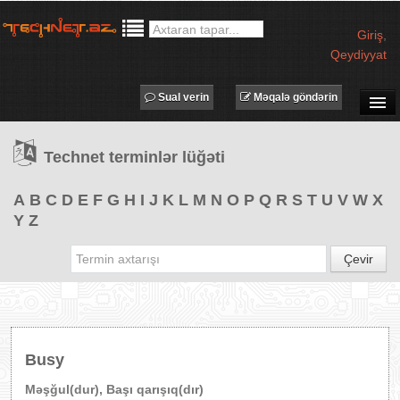
Giriş
,
Qeydiyyat
Sual verin
Məqalə göndərin
SUAL-CAVAB
Technet terminlər lüğəti
TECHNET TV
MƏQALƏLƏR
A
B
C
D
E
F
G
H
I
J
K
L
M
N
O
P
Q
R
S
T
U
V
W
X
Y
Z
İŞ ELANLARI
TƏDBİRLƏR
Çevir
PROQRAMLAR
AVADANLIQLAR
IT LÜĞƏT
Busy
XƏBƏRLƏR
Məşğul(dur), Başı qarışıq(dır)