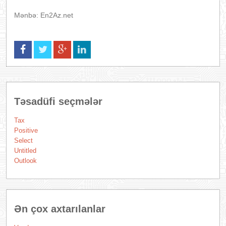
Mənbə: En2Az.net
Təsadüfi seçmələr
Tax
Positive
Select
Untitled
Outlook
Ən çox axtarılanlar