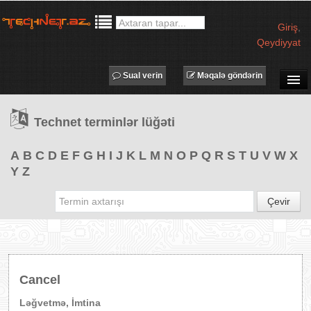
Giriş
,
Qeydiyyat
Sual verin
Məqalə göndərin
SUAL-CAVAB
Technet terminlər lüğəti
TECHNET TV
MƏQALƏLƏR
A
B
C
D
E
F
G
H
I
J
K
L
M
N
O
P
Q
R
S
T
U
V
W
X
Y
Z
İŞ ELANLARI
TƏDBİRLƏR
Çevir
PROQRAMLAR
AVADANLIQLAR
IT LÜĞƏT
Cancel
XƏBƏRLƏR
Ləğvetmə, İmtina