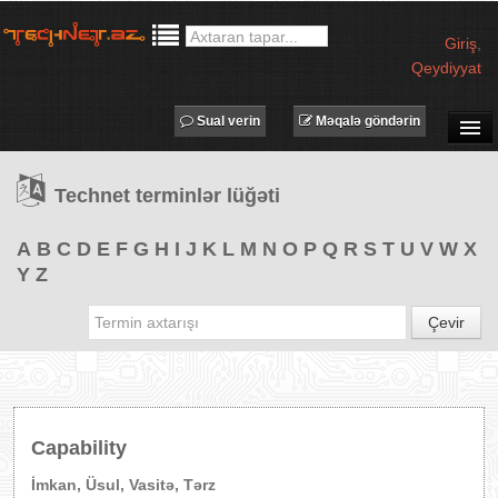
Giriş
,
Qeydiyyat
Sual verin
Məqalə göndərin
SUAL-CAVAB
Technet terminlər lüğəti
TECHNET TV
MƏQALƏLƏR
A
B
C
D
E
F
G
H
I
J
K
L
M
N
O
P
Q
R
S
T
U
V
W
X
Y
Z
İŞ ELANLARI
TƏDBİRLƏR
Çevir
PROQRAMLAR
AVADANLIQLAR
IT LÜĞƏT
Capability
XƏBƏRLƏR
İmkan, Üsul, Vasitə, Tərz