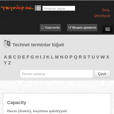
Giriş
,
Qeydiyyat
Sual verin
Məqalə göndərin
SUAL-CAVAB
Technet terminlər lüğəti
TECHNET TV
MƏQALƏLƏR
A
B
C
D
E
F
G
H
I
J
K
L
M
N
O
P
Q
R
S
T
U
V
W
X
Y
Z
İŞ ELANLARI
TƏDBİRLƏR
Çevir
PROQRAMLAR
AVADANLIQLAR
IT LÜĞƏT
Capacity
XƏBƏRLƏR
Həcm (diskin), keçirtmə qabiliyyəti