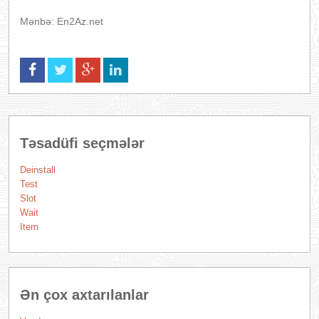
Mənbə: En2Az.net
Təsadüfi seçmələr
Deinstall
Test
Slot
Wait
Item
Ən çox axtarılanlar