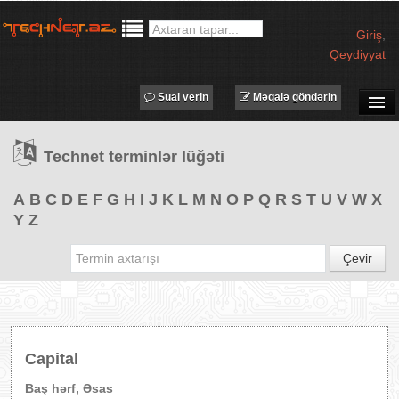
Giriş
,
Qeydiyyat
Sual verin
Məqalə göndərin
SUAL-CAVAB
Technet terminlər lüğəti
TECHNET TV
MƏQALƏLƏR
A
B
C
D
E
F
G
H
I
J
K
L
M
N
O
P
Q
R
S
T
U
V
W
X
Y
Z
İŞ ELANLARI
TƏDBİRLƏR
Çevir
PROQRAMLAR
AVADANLIQLAR
IT LÜĞƏT
Capital
XƏBƏRLƏR
Baş hərf, Əsas