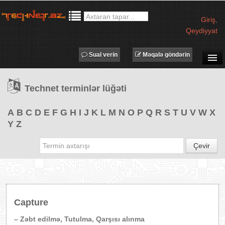
Giriş
,
Qeydiyyat
Sual verin
Məqalə göndərin
SUAL-CAVAB
Technet terminlər lüğəti
TECHNET TV
MƏQALƏLƏR
A
B
C
D
E
F
G
H
I
J
K
L
M
N
O
P
Q
R
S
T
U
V
W
X
Y
Z
İŞ ELANLARI
TƏDBİRLƏR
Çevir
PROQRAMLAR
AVADANLIQLAR
IT LÜĞƏT
Capture
XƏBƏRLƏR
– Zəbt edilmə, Tutulma, Qarşısı alınma