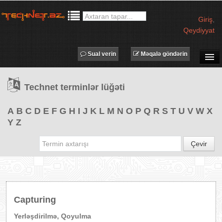
Giriş
,
Qeydiyyat
Sual verin
Məqalə göndərin
SUAL-CAVAB
Technet terminlər lüğəti
TECHNET TV
MƏQALƏLƏR
A
B
C
D
E
F
G
H
I
J
K
L
M
N
O
P
Q
R
S
T
U
V
W
X
Y
Z
İŞ ELANLARI
TƏDBİRLƏR
Çevir
PROQRAMLAR
AVADANLIQLAR
IT LÜĞƏT
Capturing
XƏBƏRLƏR
Yerləşdirilmə, Qoyulma