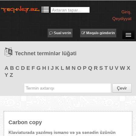
Giriş
,
Qeydiyyat
Sual verin
Məqalə göndərin
SUAL-CAVAB
Technet terminlər lüğəti
TECHNET TV
MƏQALƏLƏR
A
B
C
D
E
F
G
H
I
J
K
L
M
N
O
P
Q
R
S
T
U
V
W
X
Y
Z
İŞ ELANLARI
TƏDBİRLƏR
Çevir
PROQRAMLAR
AVADANLIQLAR
IT LÜĞƏT
Carbon copy
XƏBƏRLƏR
Klaviaturada yazılmış ismarıc və ya sənədin üzünün