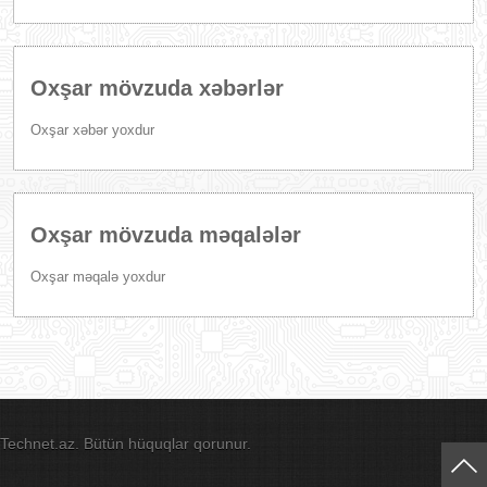
Oxşar mövzuda xəbərlər
Oxşar xəbər yoxdur
Oxşar mövzuda məqalələr
Oxşar məqalə yoxdur
Technet.az. Bütün hüquqlar qorunur.