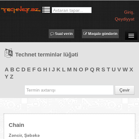
Giriş
,
Qeydiyyat
Sual verin
Məqalə göndərin
SUAL-CAVAB
Technet terminlər lüğəti
TECHNET TV
MƏQALƏLƏR
A
B
C
D
E
F
G
H
I
J
K
L
M
N
O
P
Q
R
S
T
U
V
W
X
Y
Z
İŞ ELANLARI
TƏDBİRLƏR
Çevir
PROQRAMLAR
AVADANLIQLAR
IT LÜĞƏT
Chain
XƏBƏRLƏR
Zəncir, Şəbəkə