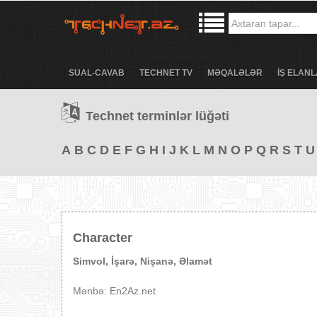
SUAL-CAVAB
TECHNET TV
MƏQALƏLƏR
İŞ ELANL
Technet terminlər lüğəti
A
B
C
D
E
F
G
H
I
J
K
L
M
N
O
P
Q
R
S
T
U
Character
Simvol, İşarə, Nişanə, Əlamət
Mənbə: En2Az.net