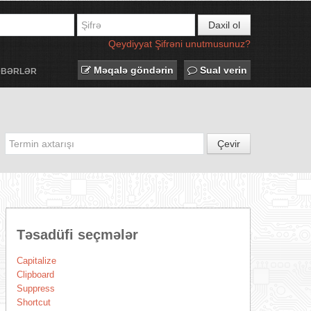
Daxil ol
Qeydiyyat
Şifrəni unutmusunuz?
Məqalə göndərin
Sual verin
ƏBƏRLƏR
Çevir
Təsadüfi seçmələr
Capitalize
Clipboard
Suppress
Shortcut