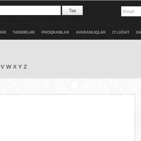
Tap
ARI
TƏDBİRLƏR
PROQRAMLAR
AVADANLIQLAR
IT LÜĞƏT
X
V
W
X
Y
Z