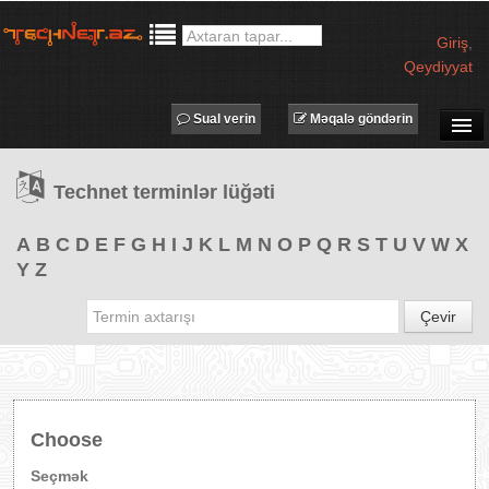
Giriş
,
Qeydiyyat
Sual verin
Məqalə göndərin
SUAL-CAVAB
Technet terminlər lüğəti
TECHNET TV
MƏQALƏLƏR
A
B
C
D
E
F
G
H
I
J
K
L
M
N
O
P
Q
R
S
T
U
V
W
X
Y
Z
İŞ ELANLARI
TƏDBİRLƏR
Çevir
PROQRAMLAR
AVADANLIQLAR
IT LÜĞƏT
Choose
XƏBƏRLƏR
Seçmək