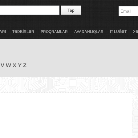
Tap
ARI
TƏDBİRLƏR
PROQRAMLAR
AVADANLIQLAR
IT LÜĞƏT
X
V
W
X
Y
Z