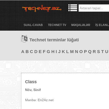
SUAL-CAVAB
TECHNET TV
MƏQALƏLƏR
İŞ ELANL
Technet terminlər lüğəti
A
B
C
D
E
F
G
H
I
J
K
L
M
N
O
P
Q
R
S
T
U
Class
Növ, Sinif
Mənbə: En2Az.net