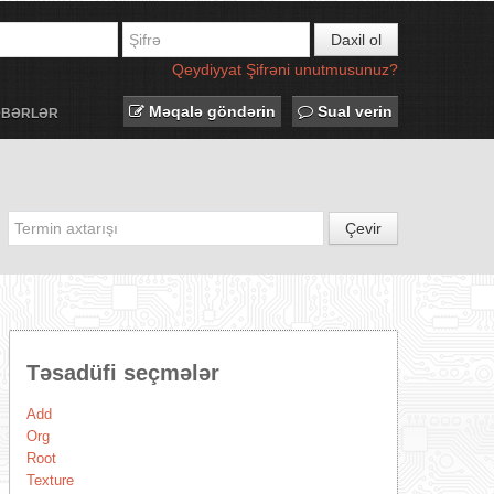
Daxil ol
Qeydiyyat
Şifrəni unutmusunuz?
Məqalə göndərin
Sual verin
ƏBƏRLƏR
Çevir
Təsadüfi seçmələr
Add
Org
Root
Texture