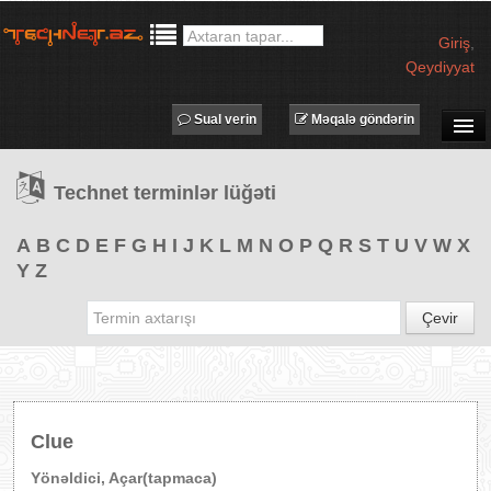
Giriş
,
Qeydiyyat
Sual verin
Məqalə göndərin
SUAL-CAVAB
Technet terminlər lüğəti
TECHNET TV
MƏQALƏLƏR
A
B
C
D
E
F
G
H
I
J
K
L
M
N
O
P
Q
R
S
T
U
V
W
X
Y
Z
İŞ ELANLARI
TƏDBİRLƏR
Çevir
PROQRAMLAR
AVADANLIQLAR
IT LÜĞƏT
Clue
XƏBƏRLƏR
Yönəldici, Açar(tapmaca)