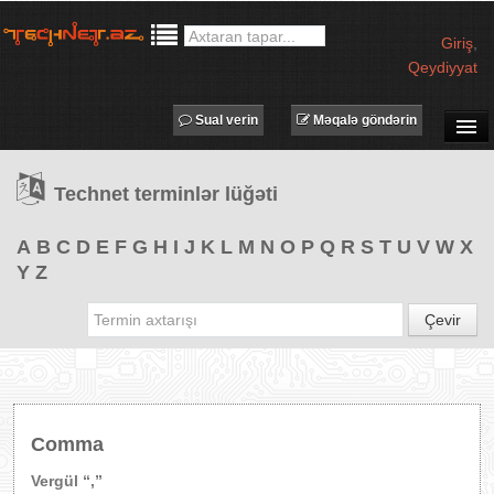
Giriş
,
Qeydiyyat
Sual verin
Məqalə göndərin
SUAL-CAVAB
Technet terminlər lüğəti
TECHNET TV
MƏQALƏLƏR
A
B
C
D
E
F
G
H
I
J
K
L
M
N
O
P
Q
R
S
T
U
V
W
X
Y
Z
İŞ ELANLARI
TƏDBİRLƏR
Çevir
PROQRAMLAR
AVADANLIQLAR
IT LÜĞƏT
Comma
XƏBƏRLƏR
Vergül “,”