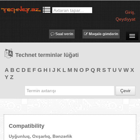
Giriş
,
Qeydiyyat
Sual verin
Məqalə göndərin
SUAL-CAVAB
Technet terminlər lüğəti
TECHNET TV
MƏQALƏLƏR
A
B
C
D
E
F
G
H
I
J
K
L
M
N
O
P
Q
R
S
T
U
V
W
X
Y
Z
İŞ ELANLARI
TƏDBİRLƏR
Çevir
PROQRAMLAR
AVADANLIQLAR
IT LÜĞƏT
Compatibility
XƏBƏRLƏR
Uyğunluq, Oxşarlıq, Bənzərlik