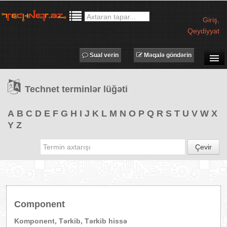
Giriş
,
Qeydiyyat
Sual verin
Məqalə göndərin
SUAL-CAVAB
Technet terminlər lüğəti
TECHNET TV
MƏQALƏLƏR
A
B
C
D
E
F
G
H
I
J
K
L
M
N
O
P
Q
R
S
T
U
V
W
X
Y
Z
İŞ ELANLARI
TƏDBİRLƏR
Çevir
PROQRAMLAR
AVADANLIQLAR
IT LÜĞƏT
Component
XƏBƏRLƏR
Komponent, Tərkib, Tərkib hissə