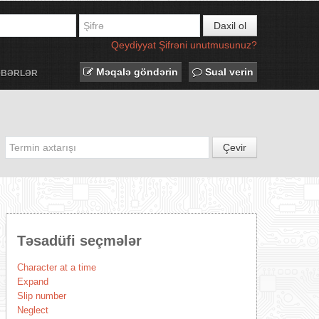
Daxil ol
Qeydiyyat
Şifrəni unutmusunuz?
Məqalə göndərin
Sual verin
ƏBƏRLƏR
Çevir
Təsadüfi seçmələr
Character at a time
Expand
Slip number
Neglect