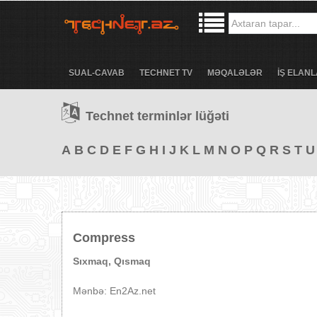
SUAL-CAVAB
TECHNET TV
MƏQALƏLƏR
İŞ ELANL
Technet terminlər lüğəti
A
B
C
D
E
F
G
H
I
J
K
L
M
N
O
P
Q
R
S
T
U
Compress
Sıxmaq, Qısmaq
Mənbə: En2Az.net