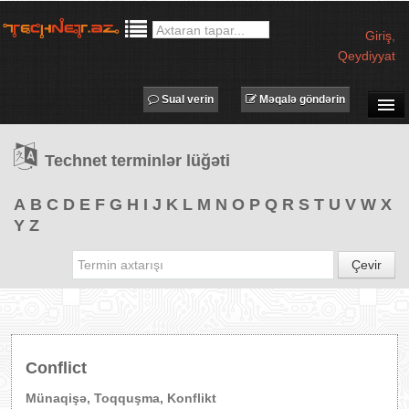
Giriş
,
Qeydiyyat
Sual verin
Məqalə göndərin
SUAL-CAVAB
Technet terminlər lüğəti
TECHNET TV
MƏQALƏLƏR
A
B
C
D
E
F
G
H
I
J
K
L
M
N
O
P
Q
R
S
T
U
V
W
X
Y
Z
İŞ ELANLARI
TƏDBİRLƏR
Çevir
PROQRAMLAR
AVADANLIQLAR
IT LÜĞƏT
Conflict
XƏBƏRLƏR
Münaqişə, Toqquşma, Konflikt