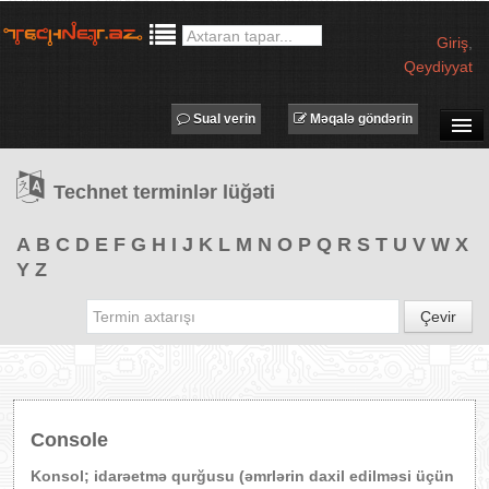
Giriş
,
Qeydiyyat
Sual verin
Məqalə göndərin
SUAL-CAVAB
Technet terminlər lüğəti
TECHNET TV
MƏQALƏLƏR
A
B
C
D
E
F
G
H
I
J
K
L
M
N
O
P
Q
R
S
T
U
V
W
X
Y
Z
İŞ ELANLARI
TƏDBİRLƏR
Çevir
PROQRAMLAR
AVADANLIQLAR
IT LÜĞƏT
Console
XƏBƏRLƏR
Konsol; idarəetmə qurğusu (əmrlərin daxil edilməsi üçün