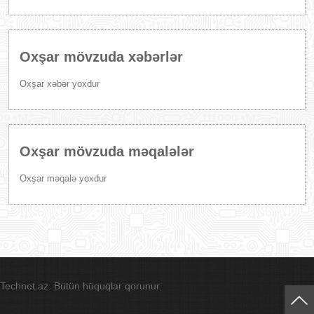
Oxşar mövzuda xəbərlər
Oxşar xəbər yoxdur
Oxşar mövzuda məqalələr
Oxşar məqalə yoxdur
Technet.az. Bütün hüquqlar qorunur.